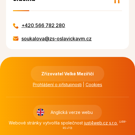
+420 566 782 280
soukalova@zs-oslavickavm.cz
Zřizovatel Velké Meziříčí
Prohlášení o přístupnosti
|
Cookies
Anglická verze webu
Webové stránky vytvořila společnost
just4web.cz s.r.o.
(J4W-
RS v7.0)