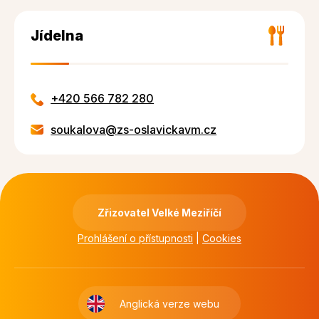
Jídelna
+420 566 782 280
soukalova@zs-oslavickavm.cz
Zřizovatel Velké Meziříčí
Prohlášení o přístupnosti
|
Cookies
Anglická verze webu