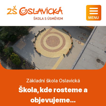
MENU
Základní škola Oslavická
Škola, kde rosteme a
objevujeme...