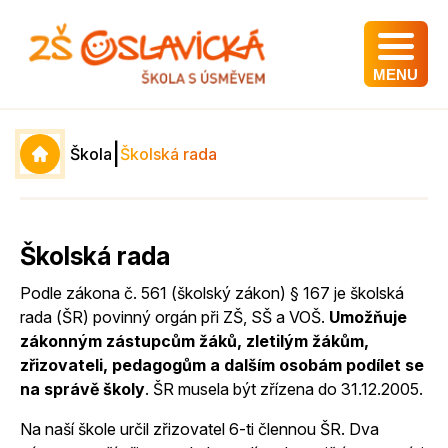
MENU
|
Škola
Školská rada
Školská rada
Podle zákona č. 561 (školský zákon) § 167 je školská
rada (ŠR) povinný orgán při ZŠ, SŠ a VOŠ.
Umožňuje
zákonným zástupcům žáků, zletilým žákům,
zřizovateli, pedagogům a dalším osobám podílet se
na správě školy
. ŠR musela být zřízena do 31.12.2005.
Na naší škole určil zřizovatel 6-ti člennou ŠR. Dva