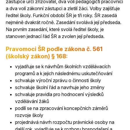
zástupce určí zřizovatel, dva volí pedagogičtí pracovníci
a dva volí zákonní zástupci a zletilí žáci. Volby zajišťuje
ředitel školy. Funkční období ŠR je tři roky. ŠR zasedá
nejméně dvakrát ročně. Zasedání svolává její předseda.
Na prvním zasedání, které svolá ředitel školy, je
stanoven jednací řád ŠR a zvolen její předseda.
Pravomoci ŠR podle zákona č. 561
(školský zákon) § 168:
vyjadřuje se k návrhům školních vzdělávacích
programů a k jejich následnému uskutečňování
schvaluje výroční zprávu o činnosti školy
schvaluje školní řád a navrhuje jeho změny
schvaluje pravidla pro hodnocení výsledků
vzdělávání žáků
podílí se na zpracování koncepčních záměrů
rozvoje školy
projednává návrh rozpočtu právnické osoby na
další rok, vyjadřuje se k rozboru hospodaření a