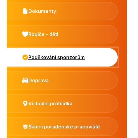
Dokumenty
Rodiče - děti
Poděkování sponzorům
Doprava
Virtuální prohlídka
Školní poradenské pracoviště