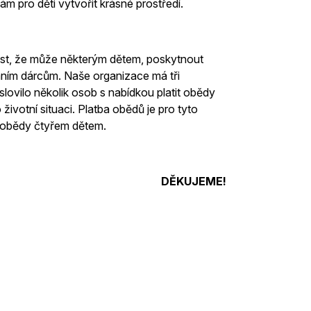
ám pro děti vytvořit krásné prostředí.
ost, že může některým dětem, poskytnout
ním dárcům. Naše organizace má tři
lovilo několik osob s nabídkou platit obědy
životní situaci. Platba obědů je pro tyto
í obědy čtyřem dětem.
DĚKUJEME!