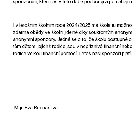
sponzorům, kteří nás v této době podporují a pomáhají n
I v letošním školním roce 2024/2025 má škola tu možn
zdarma obědy ve školní jídelně díky soukromým anonym
anonymní sponzory. Jedná se o to, že školu postupně os
těm dětem, jejichž rodiče jsou v nepříznivé finanční nebo 
rodiče velkou finanční pomocí. Letos naši sponzoři plat
Mgr. Eva Bednářová