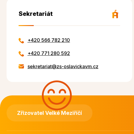
Sekretariát
+420 566 782 210
+420 771 280 592
sekretariat@zs-oslavickavm.cz
Zřizovatel Velké Meziříčí