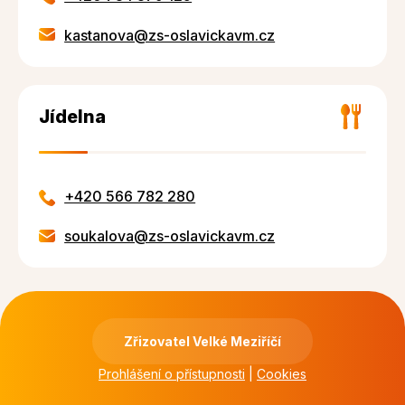
kastanova@zs-oslavickavm.cz
Jídelna
+420 566 782 280
soukalova@zs-oslavickavm.cz
Zřizovatel Velké Meziříčí
Prohlášení o přístupnosti
|
Cookies