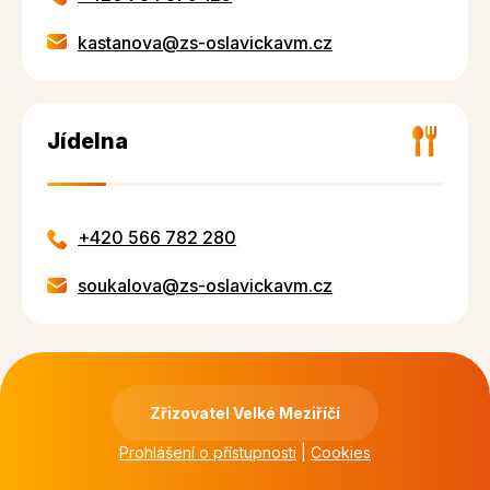
kastanova@zs-oslavickavm.cz
Jídelna
+420 566 782 280
soukalova@zs-oslavickavm.cz
Zřizovatel Velké Meziříčí
Prohlášení o přístupnosti
|
Cookies