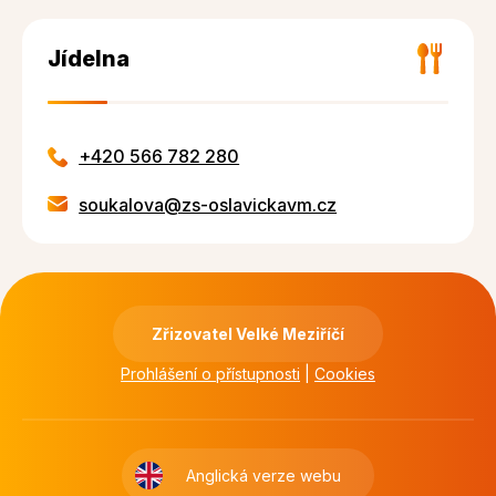
Jídelna
+420 566 782 280
soukalova@zs-oslavickavm.cz
Zřizovatel Velké Meziříčí
Prohlášení o přístupnosti
|
Cookies
Anglická verze webu