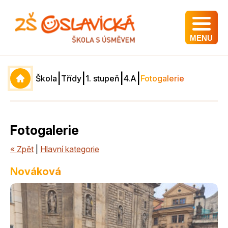
MENU
|
|
|
|
Škola
Třídy
1. stupeň
4.A
Fotogalerie
Fotogalerie
« Zpět
|
Hlavní kategorie
Nováková