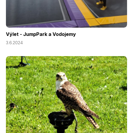
Výlet - JumpPark a Vodojemy
3.6.2024