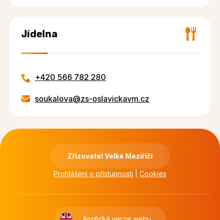
Jídelna
+420 566 782 280
soukalova@zs-oslavickavm.cz
Zřizovatel Velké Meziříčí
Prohlášení o přístupnosti
|
Cookies
Anglická verze webu