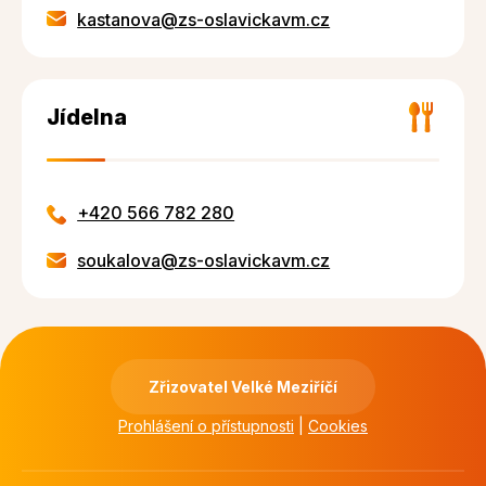
kastanova@zs-oslavickavm.cz
Jídelna
+420 566 782 280
soukalova@zs-oslavickavm.cz
Zřizovatel Velké Meziříčí
Prohlášení o přístupnosti
|
Cookies