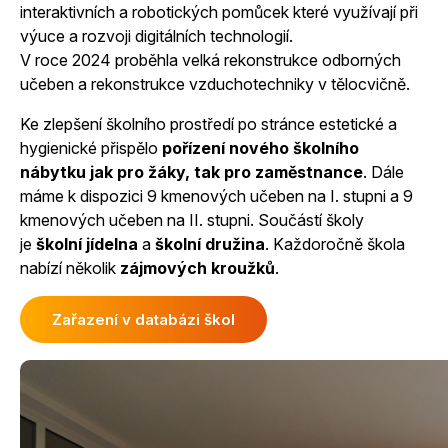
interaktivních a robotických pomůcek které využívají při
výuce a rozvoji digitálních technologií.
V roce 2024 proběhla velká rekonstrukce odborných
učeben a rekonstrukce vzduchotechniky v tělocvičně.
Ke zlepšení školního prostředí po stránce estetické a
hygienické přispělo
pořízení nového školního
nábytku jak pro žáky, tak pro zaměstnance
. Dále
máme k dispozici 9 kmenových učeben na I. stupni a 9
kmenových učeben na II. stupni. Součástí školy
je
školní jídelna
a
školní družina
. Každoročně škola
nabízí několik
zájmových kroužků
.
Zařazení v databázi škol