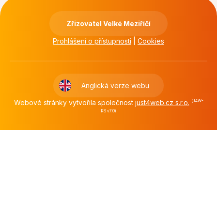
Zřizovatel Velké Meziříčí
Prohlášení o přístupnosti
|
Cookies
Anglická verze webu
Webové stránky vytvořila společnost
just4web.cz s.r.o.
(J4W-
RS v7.0)