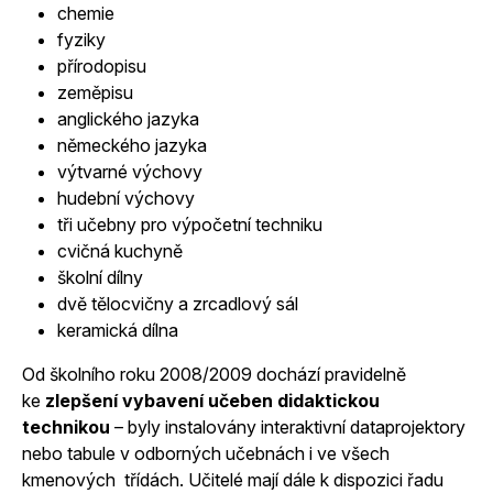
chemie
fyziky
přírodopisu
zeměpisu
anglického jazyka
německého jazyka
výtvarné výchovy
hudební výchovy
tři učebny pro výpočetní techniku
cvičná kuchyně
školní dílny
dvě tělocvičny a zrcadlový sál
keramická dílna
Od školního roku 2008/2009 dochází pravidelně
ke
zlepšení vybavení učeben didaktickou
technikou
– byly instalovány interaktivní dataprojektory
nebo tabule v odborných učebnách i ve všech
kmenových třídách. Učitelé mají dále k dispozici řadu