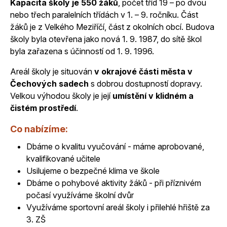
Kapacita školy je 550 žáků
, počet tříd 19 – po dvou
nebo třech paralelních třídách v 1. – 9. ročníku. Část
žáků je z Velkého Meziříčí, část z okolních obcí. Budova
školy byla otevřena jako nová 1. 9. 1987, do sítě škol
byla zařazena s účinností od 1. 9. 1996.
Areál školy je situován
v okrajové části města v
Čechových sadech
s dobrou dostupností dopravy.
Velkou výhodou školy je její
umístění v klidném a
čistém prostředí
.
Co nabízíme:
Dbáme o kvalitu vyučování - máme aprobované,
kvalifikované učitele
Usilujeme o bezpečné klima ve škole
Dbáme o pohybové aktivity žáků - při příznivém
počasí využíváme školní dvůr
Využíváme sportovní areál školy i přilehlé hřiště za
3. ZŠ