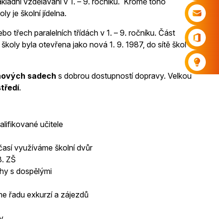
kladní vzdělávání v 1. – 9. ročníku. Kromě toho
y je školní jídelna.
ebo třech paralelních třídách v 1. – 9. ročníku. Část
školy byla otevřena jako nová 1. 9. 1987, do sítě škol
chových sadech
s dobrou dostupností dopravy. Velkou
tředí
.
ifikované učitele
časí využíváme školní dvůr
3. ZŠ
ahy s dospělými
me řadu exkurzí a zájezdů
y