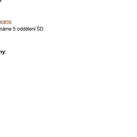
Exams
i máme 5 oddělení ŠD
ny
: