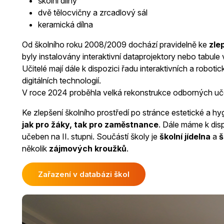
školní dílny
dvě tělocvičny a zrcadlový sál
keramická dílna
Od školního roku 2008/2009 dochází pravidelně ke
zle
byly instalovány interaktivní dataprojektory nebo tabu
Učitelé mají dále k dispozici řadu interaktivních a robot
digitálních technologií.
V roce 2024 proběhla velká rekonstrukce odborných uč
Ke zlepšení školního prostředí po stránce estetické a hy
jak pro žáky, tak pro zaměstnance
. Dále máme k dis
učeben na II. stupni. Součástí školy je
školní jídelna
a
š
několik
zájmových kroužků
.
Zařazení v databázi škol