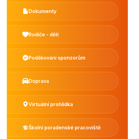
Dokumenty
Rodiče - děti
Poděkování sponzorům
Doprava
Virtuální prohlídka
Školní poradenské pracoviště