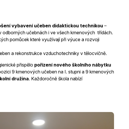
pšení vybavení učeben didaktickou technikou
–
le v odborných učebnách i ve všech kmenových třídách.
ických pomůcek které využívají při výuce a rozvoji
eben a rekonstrukce vzduchotechniky v tělocvičně.
gienické přispělo
pořízení nového školního nábytku
pozici 9 kmenových učeben na I. stupni a 9 kmenových
kolní družina
. Každoročně škola nabízí