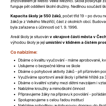
zřizovatelem je Město Velké Meziříčí. Škola poskytuje zá
funguje pět oddělení školní družiny. Nedílnou součástí škol
Kapacita školy je 550 žáků
, počet tříd 19 – po dvou n
žáků je z Velkého Meziříčí, část z okolních obcí. Budova 
byla zařazena s účinností od 1. 9. 1996.
Areál školy je situován
v okrajové části města v Če
výhodou školy je její
umístění v klidném a čistém pros
Co nabízíme:
Dbáme o kvalitu vyučování - máme aprobované, kval
Usilujeme o bezpečné klima ve škole
Dbáme o pohybové aktivity žáků - při příznivém po
Využíváme sportovní areál školy i přilehlé hřiště za 
Dbáme o kvalitní vztahy mezi dětmi navzájem i vzt
Nabízíme kroužky a mimoškolní činnost
Připravujeme žáky na přípravu k povolání - pořádá
Spolupracujeme s celou řadou institucí
Nabízíme pohodlnou autobusovou dopravu do škol