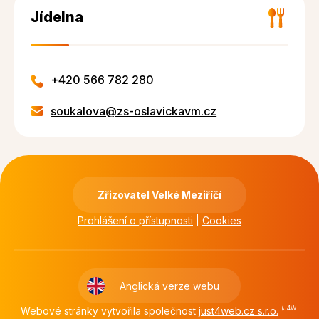
Jídelna
+420 566 782 280
soukalova@zs-oslavickavm.cz
Zřizovatel Velké Meziříčí
Prohlášení o přístupnosti
|
Cookies
Anglická verze webu
Webové stránky vytvořila společnost
just4web.cz s.r.o.
(J4W-