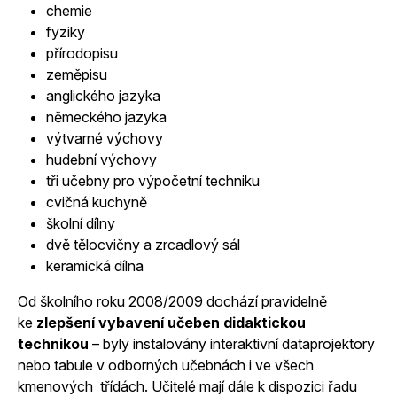
chemie
fyziky
přírodopisu
zeměpisu
anglického jazyka
německého jazyka
výtvarné výchovy
hudební výchovy
tři učebny pro výpočetní techniku
cvičná kuchyně
školní dílny
dvě tělocvičny a zrcadlový sál
keramická dílna
Od školního roku 2008/2009 dochází pravidelně
ke
zlepšení vybavení učeben didaktickou
technikou
– byly instalovány interaktivní dataprojektory
nebo tabule v odborných učebnách i ve všech
kmenových třídách. Učitelé mají dále k dispozici řadu