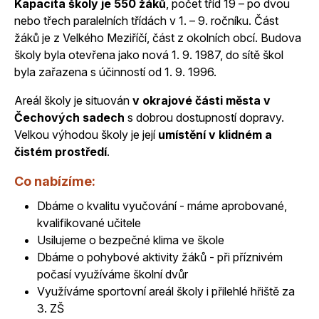
Kapacita školy je 550 žáků
, počet tříd 19 – po dvou
nebo třech paralelních třídách v 1. – 9. ročníku. Část
žáků je z Velkého Meziříčí, část z okolních obcí. Budova
školy byla otevřena jako nová 1. 9. 1987, do sítě škol
byla zařazena s účinností od 1. 9. 1996.
Areál školy je situován
v okrajové části města v
Čechových sadech
s dobrou dostupností dopravy.
Velkou výhodou školy je její
umístění v klidném a
čistém prostředí
.
Co nabízíme:
Dbáme o kvalitu vyučování - máme aprobované,
kvalifikované učitele
Usilujeme o bezpečné klima ve škole
Dbáme o pohybové aktivity žáků - při příznivém
počasí využíváme školní dvůr
Využíváme sportovní areál školy i přilehlé hřiště za
3. ZŠ