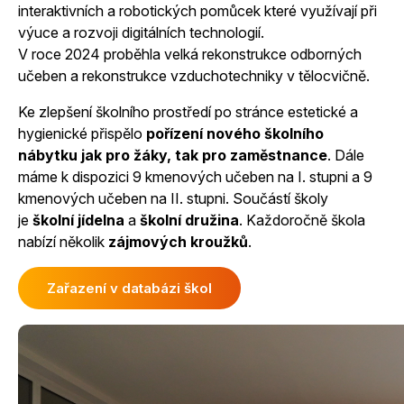
interaktivních a robotických pomůcek které využívají při
výuce a rozvoji digitálních technologií.
V roce 2024 proběhla velká rekonstrukce odborných
učeben a rekonstrukce vzduchotechniky v tělocvičně.
Ke zlepšení školního prostředí po stránce estetické a
hygienické přispělo
pořízení nového školního
nábytku jak pro žáky, tak pro zaměstnance
. Dále
máme k dispozici 9 kmenových učeben na I. stupni a 9
kmenových učeben na II. stupni. Součástí školy
je
školní jídelna
a
školní družina
. Každoročně škola
nabízí několik
zájmových kroužků
.
Zařazení v databázi škol