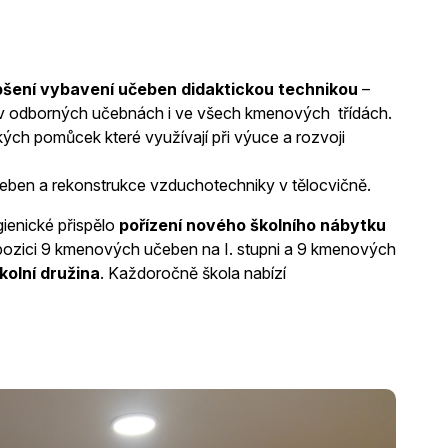
pšení vybavení učeben didaktickou technikou
–
le v odborných učebnách i ve všech kmenových třídách.
ických pomůcek které využívají při výuce a rozvoji
eben a rekonstrukce vzduchotechniky v tělocvičně.
gienické přispělo
pořízení nového školního nábytku
pozici 9 kmenových učeben na I. stupni a 9 kmenových
kolní družina
. Každoročně škola nabízí