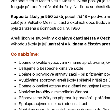
zřizovatelem je Město Velké Meziříčí. Škola poskytuje zá
funguje pět oddělení školní družiny. Nedílnou součástí škol
Kapacita školy je 550 žáků
, počet tříd 19 – po dvou n
žáků je z Velkého Meziříčí, část z okolních obcí. Budova 
byla zařazena s účinností od 1. 9. 1996.
Areál školy je situován
v okrajové části města v Če
výhodou školy je její
umístění v klidném a čistém pros
Co nabízíme:
Dbáme o kvalitu vyučování - máme aprobované, kval
Usilujeme o bezpečné klima ve škole
Dbáme o pohybové aktivity žáků - při příznivém po
Využíváme sportovní areál školy i přilehlé hřiště za 
Dbáme o kvalitní vztahy mezi dětmi navzájem i vzt
Nabízíme kroužky a mimoškolní činnost
Připravujeme žáky na přípravu k povolání - pořádá
Spolupracujeme s celou řadou institucí
Nabízíme pohodlnou autobusovou dopravu do škol