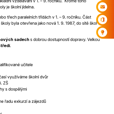
kladní vzdělávání v 1. – 9. ročníku. Kromě toho
y je školní jídelna.
ebo třech paralelních třídách v 1. – 9. ročníku. Část
školy byla otevřena jako nová 1. 9. 1987, do sítě škol
chových sadech
s dobrou dostupností dopravy. Velkou
tředí
.
ifikované učitele
časí využíváme školní dvůr
3. ZŠ
ahy s dospělými
me řadu exkurzí a zájezdů
y