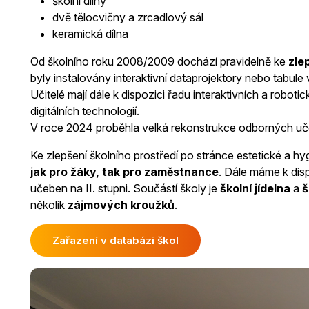
školní dílny
dvě tělocvičny a zrcadlový sál
keramická dílna
Od školního roku 2008/2009 dochází pravidelně ke
zle
byly instalovány interaktivní dataprojektory nebo tabu
Učitelé mají dále k dispozici řadu interaktivních a robot
digitálních technologií.
V roce 2024 proběhla velká rekonstrukce odborných uč
Ke zlepšení školního prostředí po stránce estetické a hy
jak pro žáky, tak pro zaměstnance
. Dále máme k dis
učeben na II. stupni. Součástí školy je
školní jídelna
a
š
několik
zájmových kroužků
.
Zařazení v databázi škol