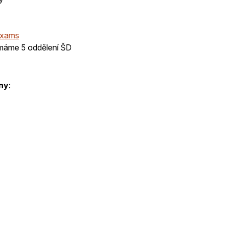
Exams
i máme 5 oddělení ŠD
ny
: