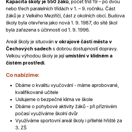
Kapacita školy je 550 žáků
, počet tříd 19 – po dvou
nebo třech paralelních třídách v 1. – 9. ročníku. Část
žáků je z Velkého Meziříčí, část z okolních obcí. Budova
školy byla otevřena jako nová 1. 9. 1987, do sítě škol
byla zařazena s účinností od 1. 9. 1996.
Areál školy je situován
v okrajové části města v
Čechových sadech
s dobrou dostupností dopravy.
Velkou výhodou školy je její
umístění v klidném a
čistém prostředí
.
Co nabízíme:
Dbáme o kvalitu vyučování - máme aprobované,
kvalifikované učitele
Usilujeme o bezpečné klima ve škole
Dbáme o pohybové aktivity žáků - při příznivém
počasí využíváme školní dvůr
Využíváme sportovní areál školy i přilehlé hřiště za
3. ZŠ