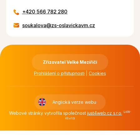
+420 566 782 280
soukalova@zs-oslavickavm.cz
Zřizovatel Velké Meziříčí
Prohlášení o přístupnosti
|
Cookies
Anglická verze webu
Webové stránky vytvořila společnost
just4web.cz s.r.o.
(J4W-
RS v7.0)