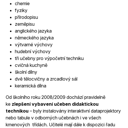
chemie
fyziky
přírodopisu
zeměpisu
anglického jazyka
německého jazyka
výtvarné výchovy
hudební výchovy
tři učebny pro výpočetní techniku
cvičná kuchyně
školní dílny
dvě tělocvičny a zrcadlový sál
keramická dílna
Od školního roku 2008/2009 dochází pravidelně
ke
zlepšení vybavení učeben didaktickou
technikou
– byly instalovány interaktivní dataprojektory
nebo tabule v odborných učebnách i ve všech
kmenových třídách. Učitelé mají dále k dispozici řadu