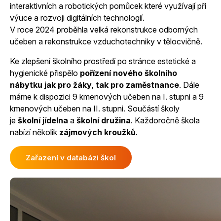
interaktivních a robotických pomůcek které využívají při
výuce a rozvoji digitálních technologií.
V roce 2024 proběhla velká rekonstrukce odborných
učeben a rekonstrukce vzduchotechniky v tělocvičně.
Ke zlepšení školního prostředí po stránce estetické a
hygienické přispělo
pořízení nového školního
nábytku jak pro žáky, tak pro zaměstnance
. Dále
máme k dispozici 9 kmenových učeben na I. stupni a 9
kmenových učeben na II. stupni. Součástí školy
je
školní jídelna
a
školní družina
. Každoročně škola
nabízí několik
zájmových kroužků
.
Zařazení v databázi škol