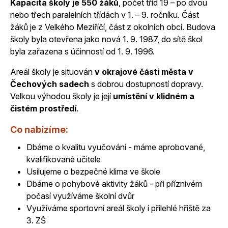
Kapacita školy je 550 žáků
, počet tříd 19 – po dvou
nebo třech paralelních třídách v 1. – 9. ročníku. Část
žáků je z Velkého Meziříčí, část z okolních obcí. Budova
školy byla otevřena jako nová 1. 9. 1987, do sítě škol
byla zařazena s účinností od 1. 9. 1996.
Areál školy je situován
v okrajové části města v
Čechových sadech
s dobrou dostupností dopravy.
Velkou výhodou školy je její
umístění v klidném a
čistém prostředí
.
Co nabízíme:
Dbáme o kvalitu vyučování - máme aprobované,
kvalifikované učitele
Usilujeme o bezpečné klima ve škole
Dbáme o pohybové aktivity žáků - při příznivém
počasí využíváme školní dvůr
Využíváme sportovní areál školy i přilehlé hřiště za
3. ZŠ