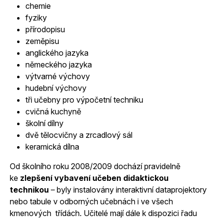
chemie
fyziky
přírodopisu
zeměpisu
anglického jazyka
německého jazyka
výtvarné výchovy
hudební výchovy
tři učebny pro výpočetní techniku
cvičná kuchyně
školní dílny
dvě tělocvičny a zrcadlový sál
keramická dílna
Od školního roku 2008/2009 dochází pravidelně
ke
zlepšení vybavení učeben didaktickou
technikou
– byly instalovány interaktivní dataprojektory
nebo tabule v odborných učebnách i ve všech
kmenových třídách. Učitelé mají dále k dispozici řadu