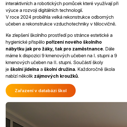
interaktivních a robotických pomůcek které využívají při
výuce a rozvoji digitálních technologií.
V roce 2024 proběhla velká rekonstrukce odborných
učeben a rekonstrukce vzduchotechniky v tělocvičně.
Ke zlepšení školního prostředí po stránce estetické a
hygienické přispělo
pořízení nového školního
nábytku jak pro žáky, tak pro zaměstnance
. Dále
máme k dispozici 9 kmenových učeben na I. stupni a 9
kmenových učeben na II. stupni. Součástí školy
je
školní jídelna
a
školní družina
. Každoročně škola
nabízí několik
zájmových kroužků
.
Zařazení v databázi škol