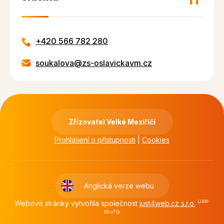
+420 566 782 280
soukalova@zs-oslavickavm.cz
Zřizovatel Velké Meziříčí
Prohlášení o přístupnosti
|
Cookies
Anglická verze webu
Webové stránky vytvořila společnost
just4web.cz s.r.o.
(J4W-
RS v7.0)