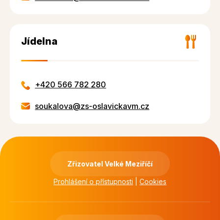
Jídelna
+420 566 782 280
soukalova@zs-oslavickavm.cz
Zřizovatel Velké Meziříčí
Prohlášení o přístupnosti
|
Cookies