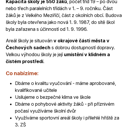
Kapacita školy je 550 žáků
, počet tříd 19 – po dvou
nebo třech paralelních třídách v 1. – 9. ročníku. Část
žáků je z Velkého Meziříčí, část z okolních obcí. Budova
školy byla otevřena jako nová 1. 9. 1987, do sítě škol
byla zařazena s účinností od 1. 9. 1996.
Areál školy je situován
v okrajové části města v
Čechových sadech
s dobrou dostupností dopravy.
Velkou výhodou školy je její
umístění v klidném a
čistém prostředí
.
Co nabízíme:
Dbáme o kvalitu vyučování - máme aprobované,
kvalifikované učitele
Usilujeme o bezpečné klima ve škole
Dbáme o pohybové aktivity žáků - při příznivém
počasí využíváme školní dvůr
Využíváme sportovní areál školy i přilehlé hřiště za
3. ZŠ