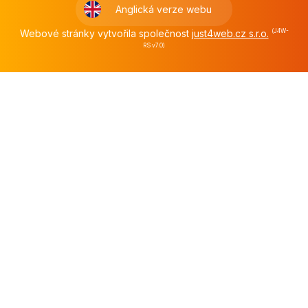
Anglická verze webu
Webové stránky vytvořila společnost
just4web.cz s.r.o.
(J4W-
RS v7.0)