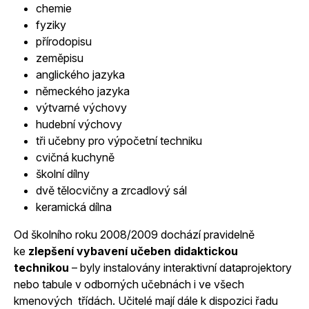
chemie
fyziky
přírodopisu
zeměpisu
anglického jazyka
německého jazyka
výtvarné výchovy
hudební výchovy
tři učebny pro výpočetní techniku
cvičná kuchyně
školní dílny
dvě tělocvičny a zrcadlový sál
keramická dílna
Od školního roku 2008/2009 dochází pravidelně
ke
zlepšení vybavení učeben didaktickou
technikou
– byly instalovány interaktivní dataprojektory
nebo tabule v odborných učebnách i ve všech
kmenových třídách. Učitelé mají dále k dispozici řadu