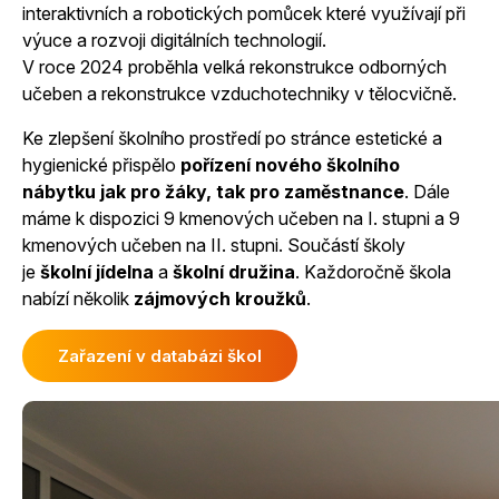
interaktivních a robotických pomůcek které využívají při
výuce a rozvoji digitálních technologií.
V roce 2024 proběhla velká rekonstrukce odborných
učeben a rekonstrukce vzduchotechniky v tělocvičně.
Ke zlepšení školního prostředí po stránce estetické a
hygienické přispělo
pořízení nového školního
nábytku jak pro žáky, tak pro zaměstnance
. Dále
máme k dispozici 9 kmenových učeben na I. stupni a 9
kmenových učeben na II. stupni. Součástí školy
je
školní jídelna
a
školní družina
. Každoročně škola
nabízí několik
zájmových kroužků
.
Zařazení v databázi škol