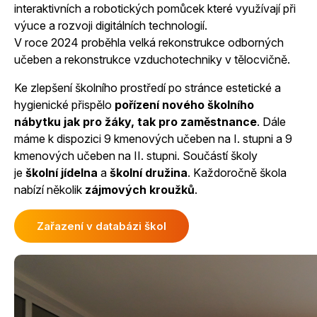
interaktivních a robotických pomůcek které využívají při
výuce a rozvoji digitálních technologií.
V roce 2024 proběhla velká rekonstrukce odborných
učeben a rekonstrukce vzduchotechniky v tělocvičně.
Ke zlepšení školního prostředí po stránce estetické a
hygienické přispělo
pořízení nového školního
nábytku jak pro žáky, tak pro zaměstnance
. Dále
máme k dispozici 9 kmenových učeben na I. stupni a 9
kmenových učeben na II. stupni. Součástí školy
je
školní jídelna
a
školní družina
. Každoročně škola
nabízí několik
zájmových kroužků
.
Zařazení v databázi škol