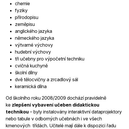
chemie
fyziky
přírodopisu
zeměpisu
anglického jazyka
německého jazyka
výtvarné výchovy
hudební výchovy
tři učebny pro výpočetní techniku
cvičná kuchyně
školní dílny
dvě tělocvičny a zrcadlový sál
keramická dílna
Od školního roku 2008/2009 dochází pravidelně
ke
zlepšení vybavení učeben didaktickou
technikou
– byly instalovány interaktivní dataprojektory
nebo tabule v odborných učebnách i ve všech
kmenových třídách. Učitelé mají dále k dispozici řadu