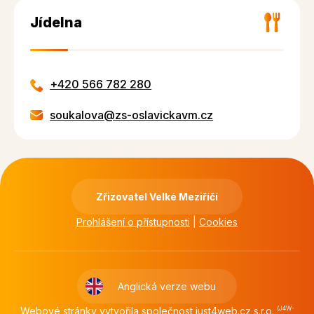
Jídelna
+420 566 782 280
soukalova@zs-oslavickavm.cz
Zřizovatel Velké Meziříčí
Prohlášení o přístupnosti
|
Cookies
Anglická verze webu
Webové stránky vytvořila společnost
just4web.cz s.r.o.
(J4W-