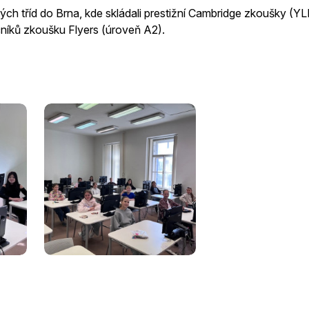
ých tříd do Brna, kde skládali prestižní Cambridge zkoušky (YL
níků zkoušku Flyers (úroveň A2).