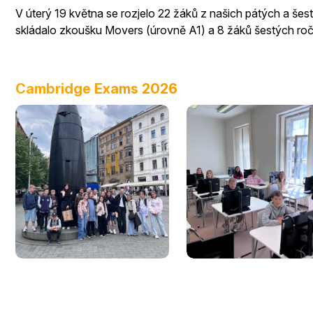
V úterý 19 května se rozjelo 22 žáků z našich pátých a šest
skládalo zkoušku Movers (úrovně A1) a 8 žáků šestých roč
Cambridge Exams 2026