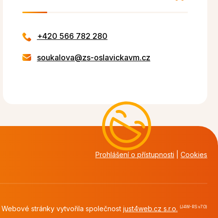
+420 566 782 280
soukalova@zs-oslavickavm.cz
Prohlášení o přístupnosti
|
Cookies
Webové stránky vytvořila společnost
just4web.cz s.r.o.
(J4W-RS v7.0)