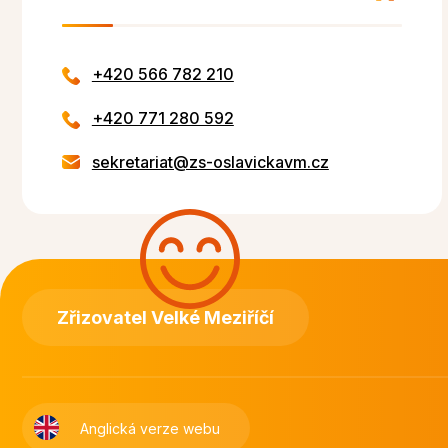
+420 566 782 210
+420 771 280 592
sekretariat@zs-oslavickavm.cz
Zřizovatel Velké Meziříčí
Anglická verze webu