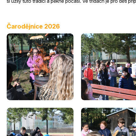
si užily tuto tradici a pěkné počasí. Ve třídách je pro děti p
Čarodějnice 2026