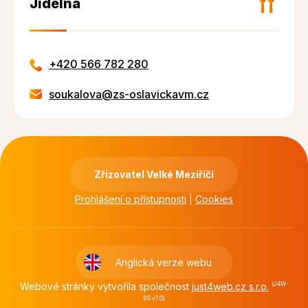
Jídelna
+420 566 782 280
soukalova@zs-oslavickavm.cz
Zřizovatel Velké Meziříčí
Prohlášení o přístupnosti
|
Cookies
Anglická verze webu
Webové stránky vytvořila společnost
just4web.cz s.r.o.
(J4W-
RS v7.0)