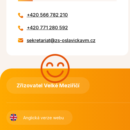
+420 566 782 210
+420 771 280 592
sekretariat@zs-oslavickavm.cz
Zřizovatel Velké Meziříčí
Anglická verze webu