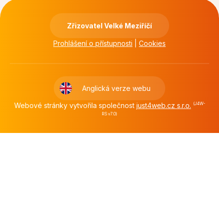
Zřizovatel Velké Meziříčí
Prohlášení o přístupnosti
|
Cookies
Anglická verze webu
Webové stránky vytvořila společnost
just4web.cz s.r.o.
(J4W-
RS v7.0)