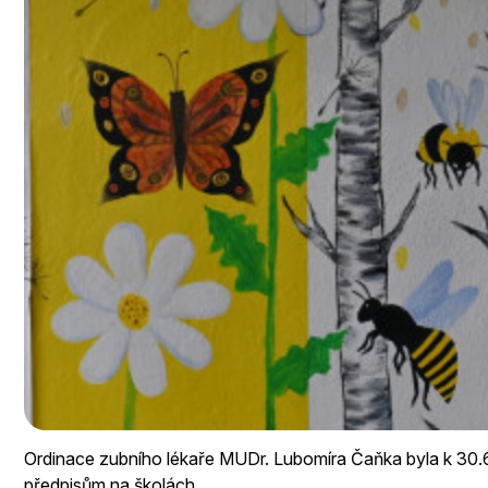
Ordinace zubního lékaře MUDr. Lubomíra Čaňka byla k 3
předpisům na školách .