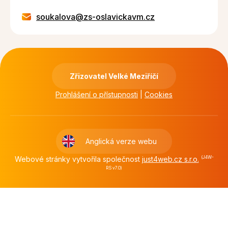
soukalova@zs-oslavickavm.cz
Zřizovatel Velké Meziříčí
Prohlášení o přístupnosti
|
Cookies
Anglická verze webu
Webové stránky vytvořila společnost
just4web.cz s.r.o.
(J4W-
RS v7.0)