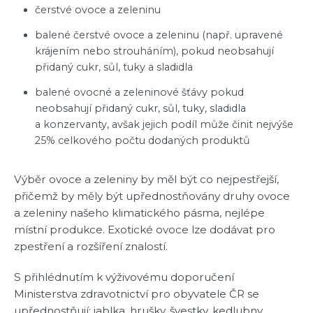
čerstvé ovoce a zeleninu
balené čerstvé ovoce a zeleninu (např. upravené
krájením nebo strouháním), pokud neobsahují
přidaný cukr, sůl, tuky a sladidla
balené ovocné a zeleninové šťávy pokud
neobsahují přidaný cukr, sůl, tuky, sladidla
a konzervanty, avšak jejich podíl může činit nejvýše
25% celkového počtu dodaných produktů
Výběr ovoce a zeleniny by měl být co nejpestřejší,
přičemž by měly být upřednostňovány druhy ovoce
a zeleniny našeho klimatického pásma, nejlépe
místní produkce. Exotické ovoce lze dodávat pro
zpestření a rozšíření znalostí.
S přihlédnutím k výživovému doporučení
Ministerstva zdravotnictví pro obyvatele ČR se
upřednostňují: jablka, hrušky, švestky, kedlubny,