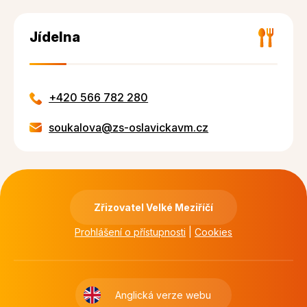
Jídelna
+420 566 782 280
soukalova@zs-oslavickavm.cz
Zřizovatel Velké Meziříčí
Prohlášení o přístupnosti
|
Cookies
Anglická verze webu