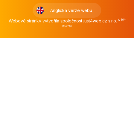
Anglická verze webu
Webové stránky vytvořila společnost
just4web.cz s.r.o.
(J4W-
RS v7.0)