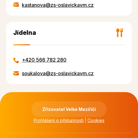
kastanova@zs-oslavickavm.cz
Jídelna
+420 566 782 280
soukalova@zs-oslavickavm.cz
Zřizovatel Velké Meziříčí
Prohlášení o přístupnosti
|
Cookies