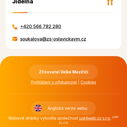
Jídelna
+420 566 782 280
soukalova@zs-oslavickavm.cz
Zřizovatel Velké Meziříčí
Prohlášení o přístupnosti
|
Cookies
Anglická verze webu
Webové stránky vytvořila společnost
just4web.cz s.r.o.
(J4W-
RS v7.0)